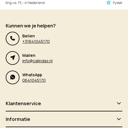
ng v.a. 75,- in Nederland
Fysieke winke
Kunnen we je helpen?
Bellen
+31641045170
Mailen
info@calindas.nl
WhatsApp
0641045170
Klantenservice
Informatie