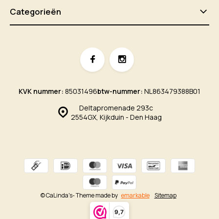
Categorieën
KVK nummer:
85031496
btw-nummer:
NL863479388B01
Deltapromenade 293c
2554GX, Kijkduin - Den Haag
© CaLinda's
- Theme made by
emarkable
Sitemap
9,7