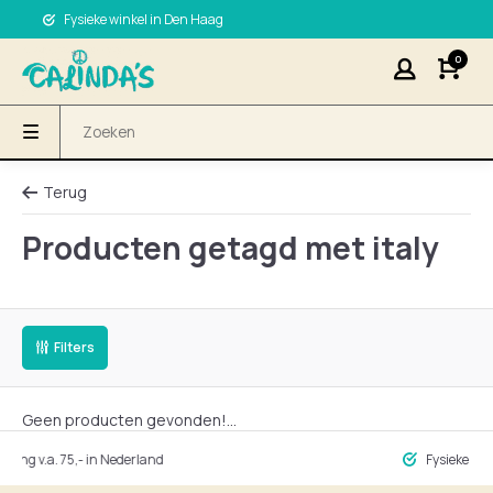
Fysieke winkel in Den Haag
0
Terug
Producten getagd met italy
Filters
Geen producten gevonden!...
ng v.a. 75,- in Nederland
Fysieke winke