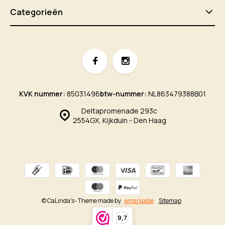
Categorieën
KVK nummer:
85031496
btw-nummer:
NL863479388B01
Deltapromenade 293c
2554GX, Kijkduin - Den Haag
© CaLinda's
- Theme made by
emarkable
Sitemap
9,7