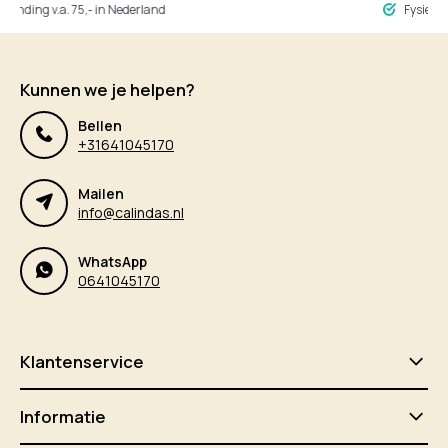
ng v.a. 75,- in Nederland
Fysieke winke
Kunnen we je helpen?
Bellen
+31641045170
Mailen
info@calindas.nl
WhatsApp
0641045170
Klantenservice
Informatie