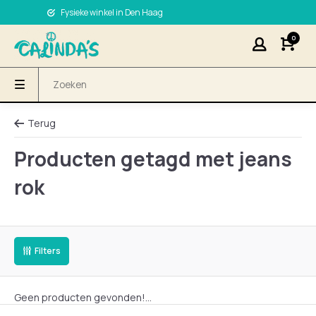
Fysieke winkel in Den Haag
0
Terug
Producten getagd met jeans
rok
Filters
Geen producten gevonden!...