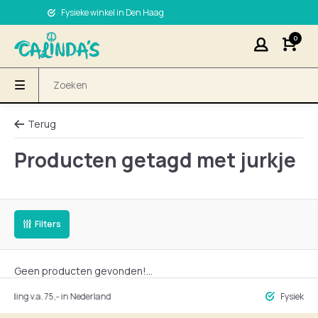
Fysieke winkel in Den Haag
0
Terug
Producten getagd met jurkje
Filters
Geen producten gevonden!...
ng v.a. 75,- in Nederland
Fysieke winke