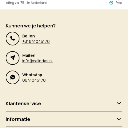
ng v.a. 75,- in Nederland
Fysieke winke
Kunnen we je helpen?
Bellen
+31641045170
Mailen
info@calindas.nl
WhatsApp
0641045170
Klantenservice
Informatie