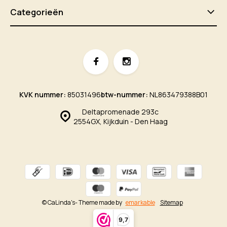
Categorieën
KVK nummer:
85031496
btw-nummer:
NL863479388B01
Deltapromenade 293c
2554GX, Kijkduin - Den Haag
© CaLinda's
- Theme made by
emarkable
Sitemap
9,7