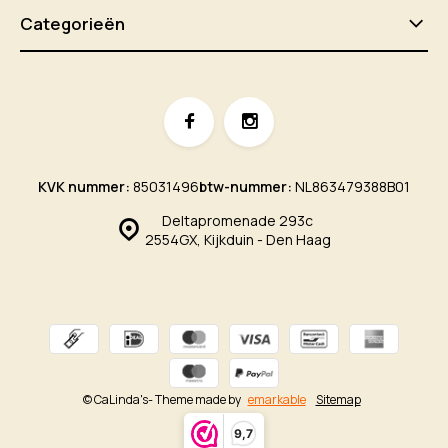
Categorieën
KVK nummer:
85031496
btw-nummer:
NL863479388B01
Deltapromenade 293c
2554GX, Kijkduin - Den Haag
© CaLinda's
- Theme made by
emarkable
Sitemap
9,7