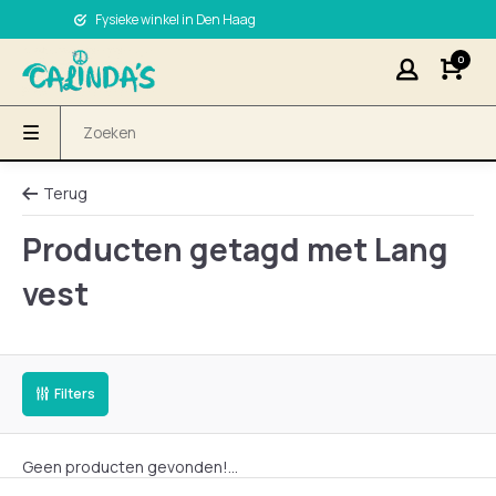
Fysieke winkel in Den Haag
0
Terug
Producten getagd met Lang
vest
Filters
Geen producten gevonden!...