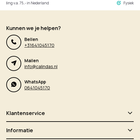
ng v.a. 75,- in Nederland
Fysieke winke
Kunnen we je helpen?
Bellen
+31641045170
Mailen
info@calindas.nl
WhatsApp
0641045170
Klantenservice
Informatie