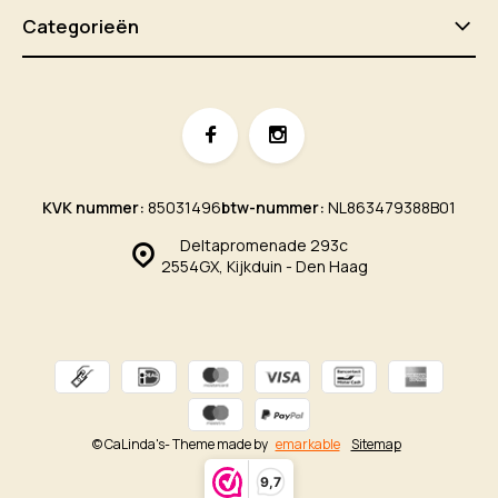
Categorieën
KVK nummer:
85031496
btw-nummer:
NL863479388B01
Deltapromenade 293c
2554GX, Kijkduin - Den Haag
© CaLinda's
- Theme made by
emarkable
Sitemap
9,7