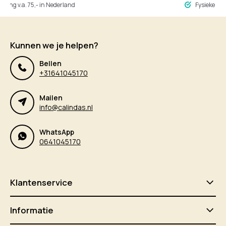
ng v.a. 75,- in Nederland
Fysieke winke
Kunnen we je helpen?
Bellen
+31641045170
Mailen
info@calindas.nl
WhatsApp
0641045170
Klantenservice
Informatie