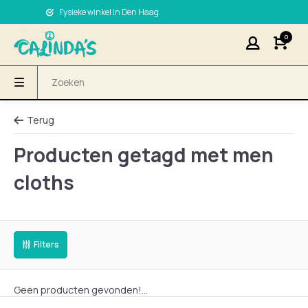
Fysieke winkel in Den Haag
0
Terug
Producten getagd met men
cloths
Filters
Geen producten gevonden!...