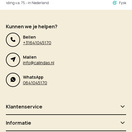
ng v.a. 75,- in Nederland
Fysieke winke
Kunnen we je helpen?
Bellen
+31641045170
Mailen
info@calindas.nl
WhatsApp
0641045170
Klantenservice
Informatie