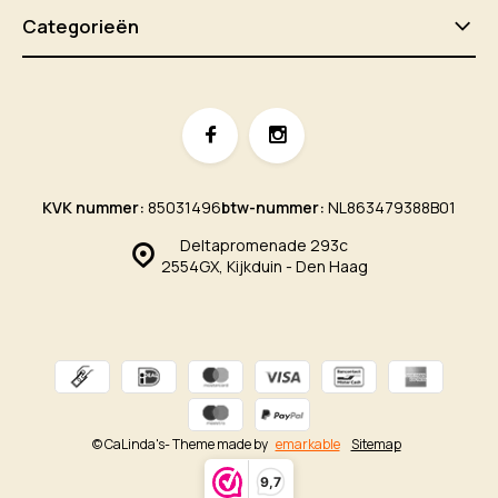
Categorieën
KVK nummer:
85031496
btw-nummer:
NL863479388B01
Deltapromenade 293c
2554GX, Kijkduin - Den Haag
© CaLinda's
- Theme made by
emarkable
Sitemap
9,7