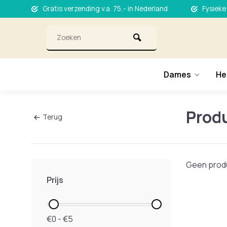
Gratis verzending v.a. 75,- in Nederland
Fysieke
Dames
He
Prod
Terug
Geen produ
Prijs
€0 - €5