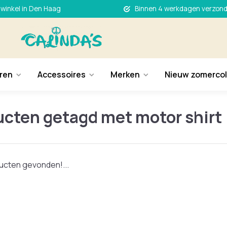
 winkel in Den Haag
Binnen 4 werkdagen verzon
ren
Accessoires
Merken
Nieuw zomercol
ucten getagd met motor shirt
cten gevonden!...