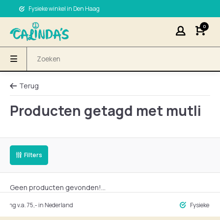
Fysieke winkel in Den Haag
0
Terug
Producten getagd met mutli
Filters
Geen producten gevonden!...
ng v.a. 75,- in Nederland
Fysieke winke