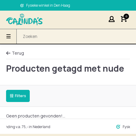
Fysieke winkel in Den Haag
0
Terug
Producten getagd met nude
Filters
Geen producten gevonden!...
ng v.a. 75,- in Nederland
Fysieke winke