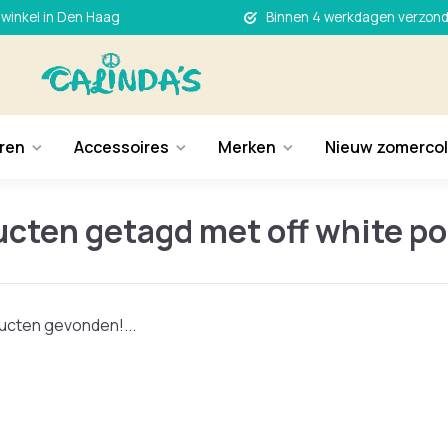
 winkel in Den Haag
Binnen 4 werkdagen verzon
ren
Accessoires
Merken
Nieuw zomercol
cten getagd met off white po
cten gevonden!...