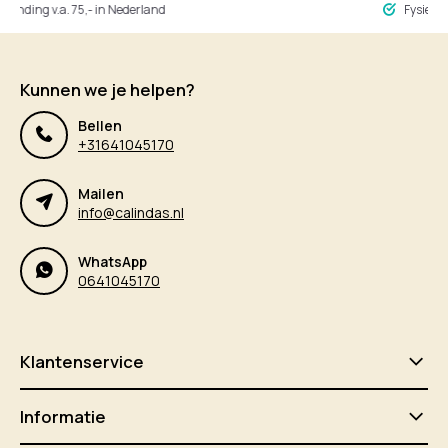
ng v.a. 75,- in Nederland
Fysieke winke
Kunnen we je helpen?
Bellen
+31641045170
Mailen
info@calindas.nl
WhatsApp
0641045170
Klantenservice
Informatie