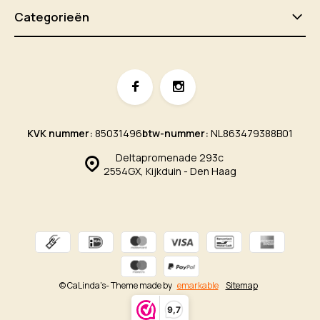
Categorieën
KVK nummer:
85031496
btw-nummer:
NL863479388B01
Deltapromenade 293c
2554GX, Kijkduin - Den Haag
© CaLinda's
- Theme made by
emarkable
Sitemap
9,7