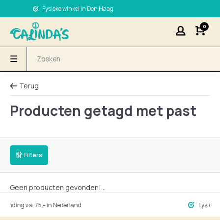
Fysieke winkel in Den Haag
0
Terug
Producten getagd met past
Filters
Geen producten gevonden!...
ng v.a. 75,- in Nederland
Fysieke winke