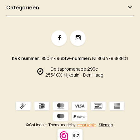
Categorieën
KVK nummer:
85031496
btw-nummer:
NL863479388B01
Deltapromenade 293c
2554GX, Kijkduin - Den Haag
© CaLinda's
- Theme made by
emarkable
Sitemap
9,7