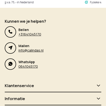
ng v.a. 75,- in Nederland
Fysieke winke
Kunnen we je helpen?
Bellen
+31641045170
Mailen
info@calindas.nl
WhatsApp
0641045170
Klantenservice
Informatie