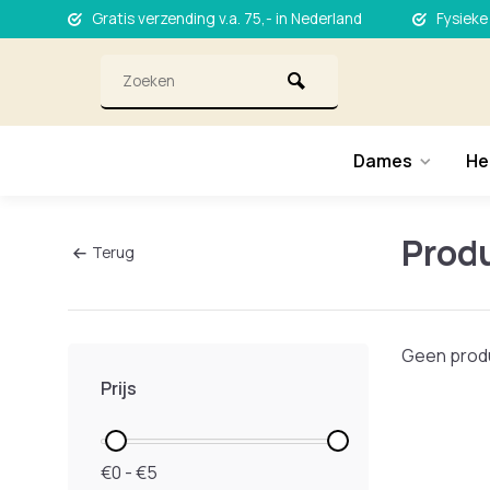
Gratis verzending v.a. 75,- in Nederland
Fysieke
Dames
He
Produ
Terug
Geen produ
Prijs
€0 - €5