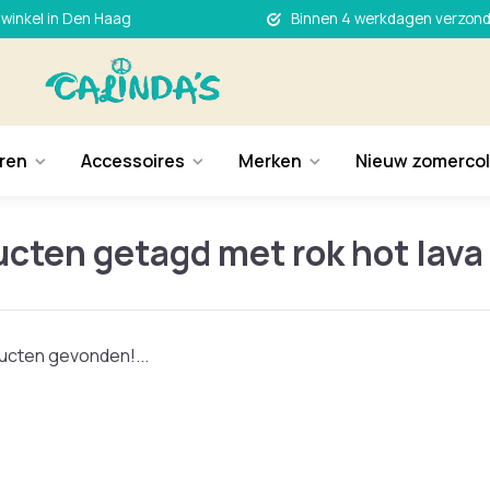
 winkel in Den Haag
Binnen 4 werkdagen verzon
ren
Accessoires
Merken
Nieuw zomercol
cten getagd met rok hot lava
cten gevonden!...