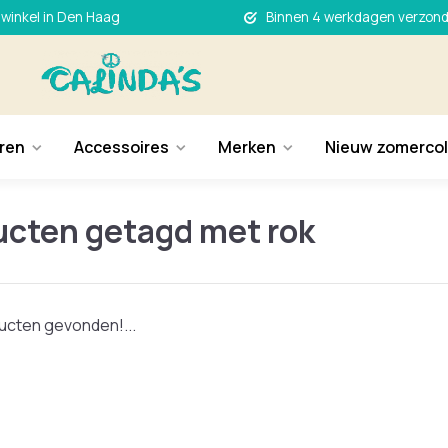
 winkel in Den Haag
Binnen 4 werkdagen verzon
ren
Accessoires
Merken
Nieuw zomercol
ucten getagd met rok
cten gevonden!...