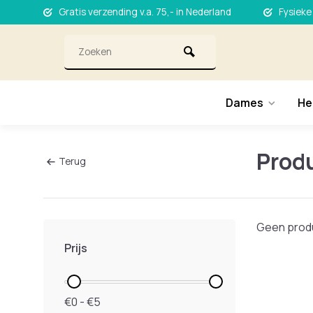
Gratis verzending v.a. 75,- in Nederland
Fysieke
Dames
He
Prod
Terug
Geen produ
Prijs
€0 - €5