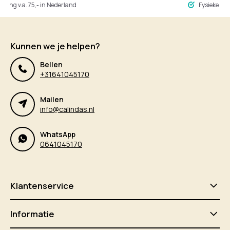
ng v.a. 75,- in Nederland
Fysieke winke
Kunnen we je helpen?
Bellen
+31641045170
Mailen
info@calindas.nl
WhatsApp
0641045170
Klantenservice
Informatie