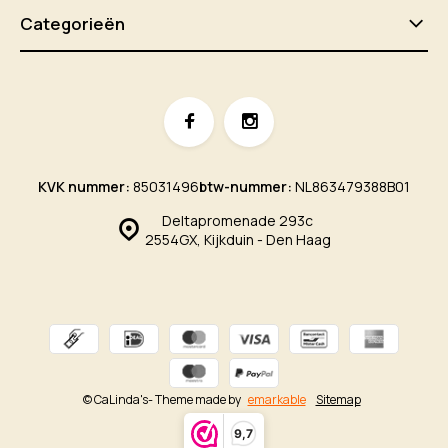
Categorieën
KVK nummer:
85031496
btw-nummer:
NL863479388B01
Deltapromenade 293c
2554GX, Kijkduin - Den Haag
© CaLinda's
- Theme made by
emarkable
Sitemap
9,7