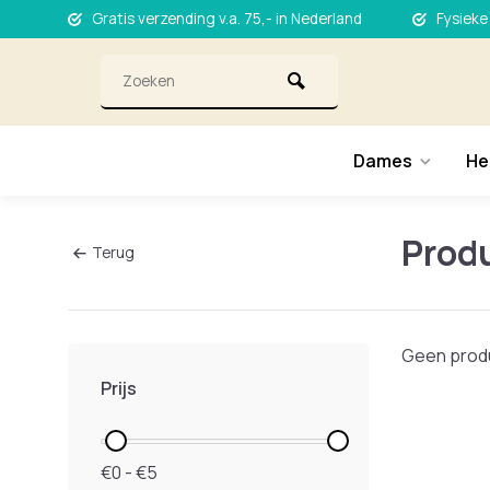
Gratis verzending v.a. 75,- in Nederland
Fysieke
Dames
He
Prod
Terug
Geen produ
Prijs
€0 - €5