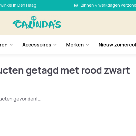
 winkel in Den Haag
Binnen 4 werkdagen verzon
ren
Accessoires
Merken
Nieuw zomercol
ucten getagd met rood zwart
cten gevonden!...