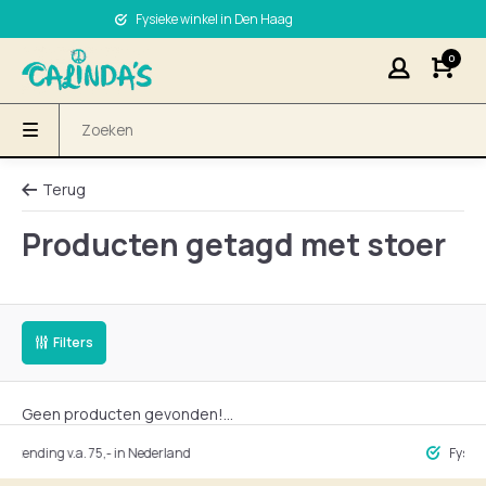
Fysieke winkel in Den Haag
0
Terug
Producten getagd met stoer
Filters
Geen producten gevonden!...
ing v.a. 75,- in Nederland
Fysieke winke