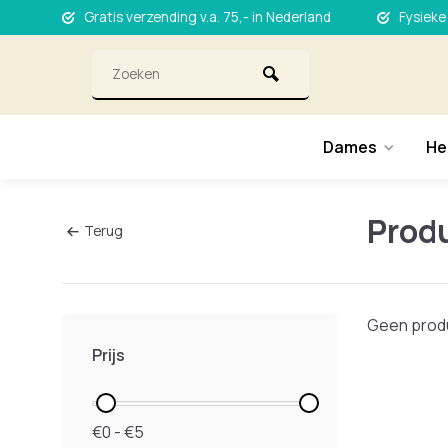
Gratis verzending v.a. 75,- in Nederland
Fysieke
Dames
He
Prod
Terug
Geen produ
Prijs
€0 - €5