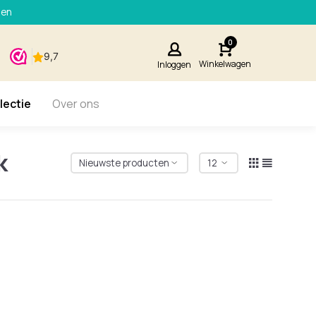
den
0
Winkelwagen
Inloggen
lectie
Over ons
k