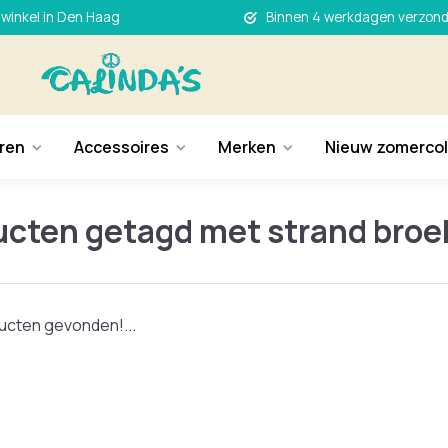
 winkel in Den Haag
Binnen 4 werkdagen verzon
ren
Accessoires
Merken
Nieuw zomercol
ucten getagd met strand broe
cten gevonden!...