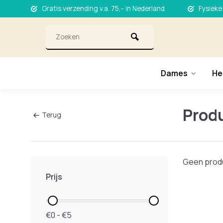
Gratis verzending v.a. 75,- in Nederland
Fysieke
Dames
He
Prod
Terug
Geen produ
Prijs
€0 - €5