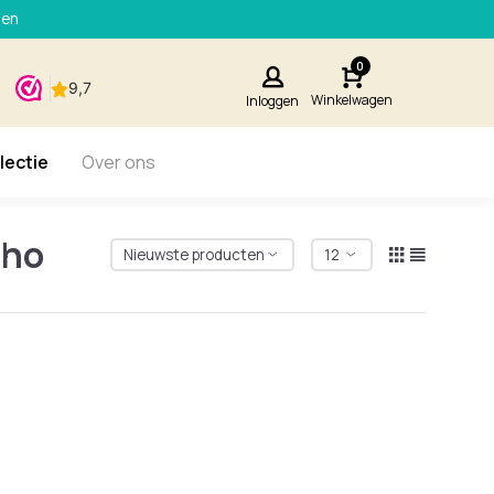
den
0
Winkelwagen
Inloggen
lectie
Over ons
cho