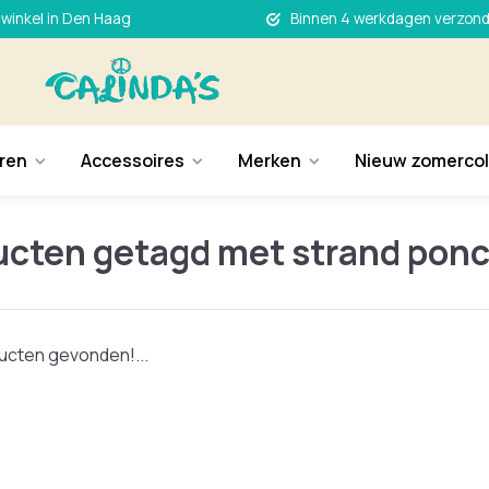
 winkel in Den Haag
Binnen 4 werkdagen verzon
ren
Accessoires
Merken
Nieuw zomercol
ucten getagd met strand pon
cten gevonden!...