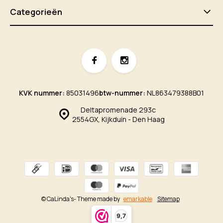
Categorieën
KVK nummer:
85031496
btw-nummer:
NL863479388B01
Deltapromenade 293c
2554GX, Kijkduin - Den Haag
© CaLinda's
- Theme made by
emarkable
Sitemap
9,7