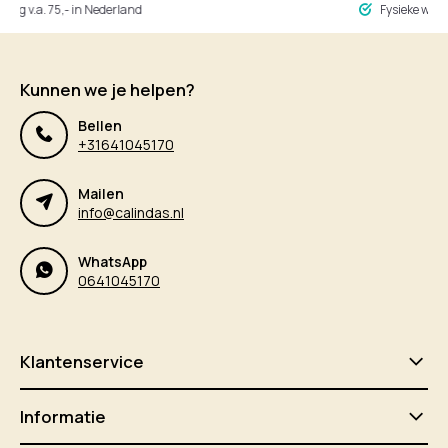
ng v.a. 75,- in Nederland
Fysieke winke
Kunnen we je helpen?
Bellen
+31641045170
Mailen
info@calindas.nl
WhatsApp
0641045170
Klantenservice
Informatie