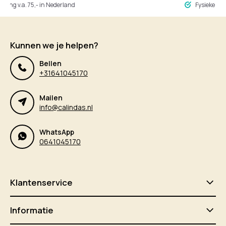
ng v.a. 75,- in Nederland
Fysieke winke
Kunnen we je helpen?
Bellen
+31641045170
Mailen
info@calindas.nl
WhatsApp
0641045170
Klantenservice
Informatie