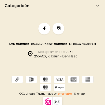
Categorieën
KVK nummer:
85031496
btw-nummer:
NL863479388B01
Deltapromenade 293c
2554GX, Kijkduin - Den Haag
© CaLinda's
- Theme made by
emarkable
Sitemap
9,7