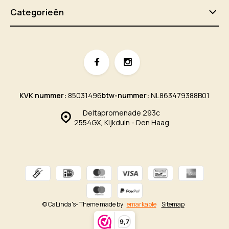
Categorieën
KVK nummer:
85031496
btw-nummer:
NL863479388B01
Deltapromenade 293c
2554GX, Kijkduin - Den Haag
© CaLinda's
- Theme made by
emarkable
Sitemap
9,7