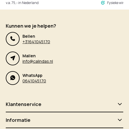
ng v.a. 75,- in Nederland
Fysieke winke
Kunnen we je helpen?
Bellen
+31641045170
Mailen
info@calindas.nl
WhatsApp
0641045170
Klantenservice
Informatie