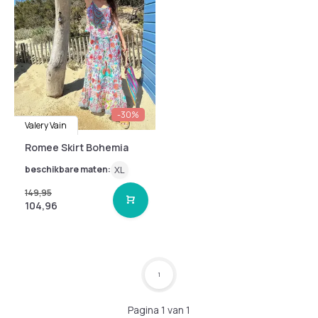
-30%
Valery Vain
Romee Skirt Bohemia
beschikbare maten:
XL
149,95
104,96
1
Pagina 1 van 1