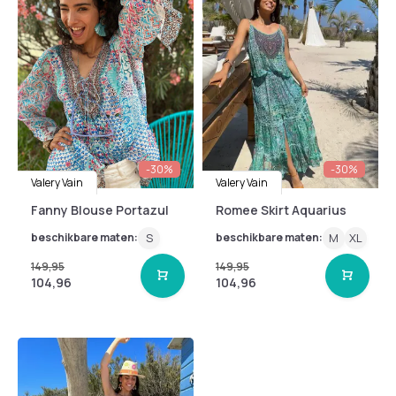
-30%
-30%
Valery Vain
Valery Vain
Fanny Blouse Portazul
Romee Skirt Aquarius
beschikbare maten:
S
beschikbare maten:
M
XL
149,95
149,95
104,96
104,96