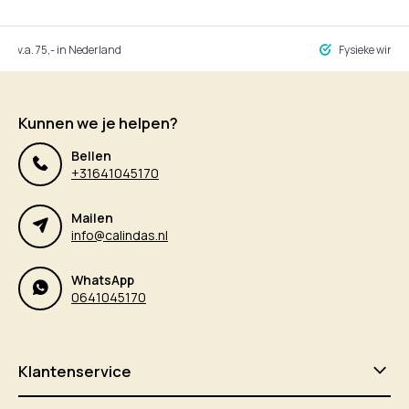
ng v.a. 75,- in Nederland
Fysieke winke
Kunnen we je helpen?
Bellen
+31641045170
Mailen
info@calindas.nl
WhatsApp
0641045170
Klantenservice