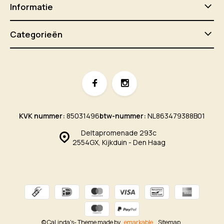
Informatie
Categorieën
KVK nummer:
85031496
btw-nummer:
NL863479388B01
Deltapromenade 293c
2554GX, Kijkduin - Den Haag
© CaLinda's
- Theme made by
emarkable
Sitemap