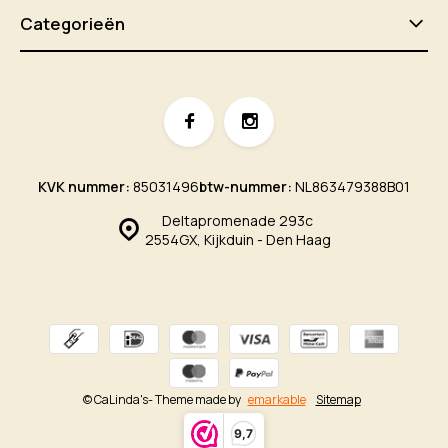
Categorieën
KVK nummer:
85031496
btw-nummer:
NL863479388B01
Deltapromenade 293c
2554GX, Kijkduin - Den Haag
© CaLinda's
- Theme made by
emarkable
Sitemap
9,7