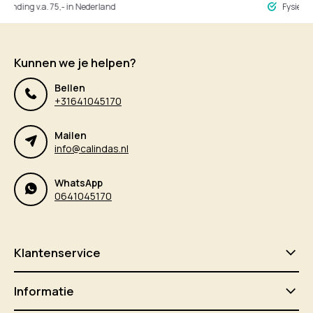
ng v.a. 75,- in Nederland
Fysieke winke
Kunnen we je helpen?
Bellen
+31641045170
Mailen
info@calindas.nl
WhatsApp
0641045170
Klantenservice
Informatie