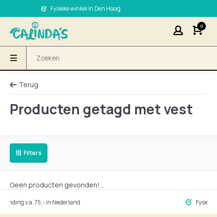
Fysieke winkel in Den Haag
0
Terug
Producten getagd met vest
Filters
Geen producten gevonden!...
ng v.a. 75,- in Nederland
Fysieke winke