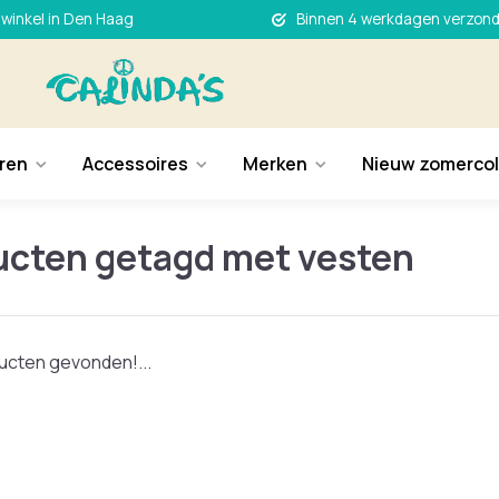
 winkel in Den Haag
Binnen 4 werkdagen verzon
ren
Accessoires
Merken
Nieuw zomercol
ucten getagd met vesten
cten gevonden!...