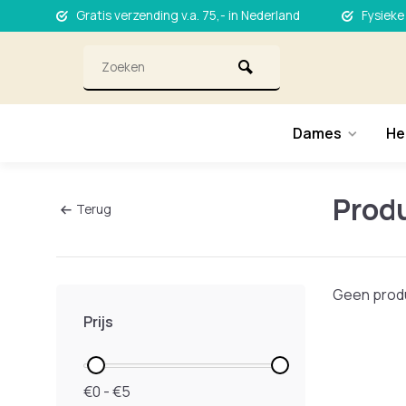
Gratis verzending v.a. 75,- in Nederland
Fysieke
Dames
He
Prod
Terug
Geen produ
Prijs
€0 - €5