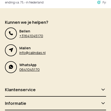
ing v.a. 75,- in Nederland
Fysieke winke
Kunnen we je helpen?
Bellen
+31641045170
Mailen
info@calindas.nl
WhatsApp
0641045170
Klantenservice
Informatie