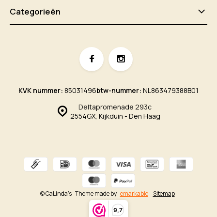
Categorieën
KVK nummer:
85031496
btw-nummer:
NL863479388B01
Deltapromenade 293c
2554GX, Kijkduin - Den Haag
© CaLinda's
- Theme made by
emarkable
Sitemap
9,7