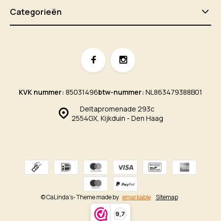
Categorieën
KVK nummer:
85031496
btw-nummer:
NL863479388B01
Deltapromenade 293c
2554GX, Kijkduin - Den Haag
© CaLinda's
- Theme made by
emarkable
Sitemap
9,7