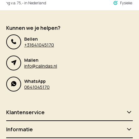
ng v.a. 75,- in Nederland
Fysieke winke
Kunnen we je helpen?
Bellen
+31641045170
Mailen
info@calindas.nl
WhatsApp
0641045170
Klantenservice
Informatie