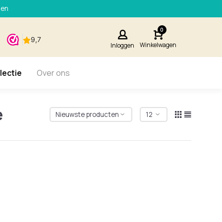
den
0
Winkelwagen
Inloggen
lectie
Over ons
e