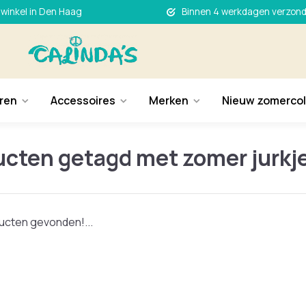
 winkel in Den Haag
Binnen 4 werkdagen verzon
ren
Accessoires
Merken
Nieuw zomercol
ucten getagd met zomer jurkj
cten gevonden!...