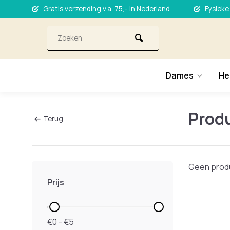
Gratis verzending v.a. 75,- in Nederland
Fysieke
Dames
He
Prod
Terug
Geen produ
Prijs
€0 - €5