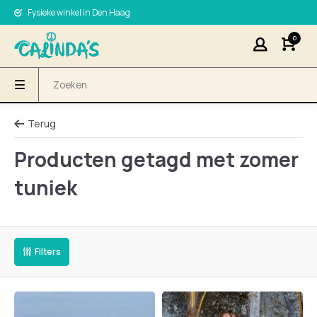
Fysieke winkel in Den Haag
0
Terug
Producten getagd met zomer
tuniek
Filters