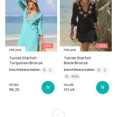
-30%
-30%
Hot Lava
Hot Lava
Tuniek Starfish
Tuniek Starfish
Turquoise/Bronze
Black/Bronze
beschikbare maten:
S
L
beschikbare maten:
S
L
XL
XXXL
137,50
144,95
96,25
101,46
1