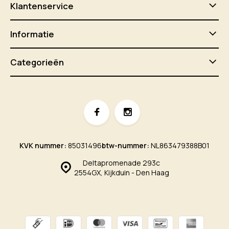
Klantenservice
Informatie
Categorieën
KVK nummer:
85031496
btw-nummer:
NL863479388B01
Deltapromenade 293c
2554GX, Kijkduin - Den Haag