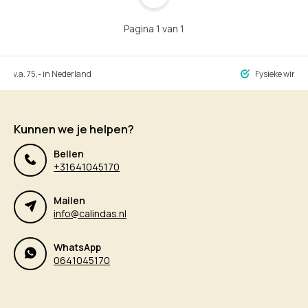
Pagina 1 van 1
ng v.a. 75,- in Nederland
Fysieke winke
Kunnen we je helpen?
Bellen
+31641045170
Mailen
info@calindas.nl
WhatsApp
0641045170