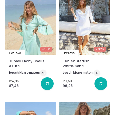
-30%
-30%
Hot Lava
Hot Lava
Tuniek Ebony Shells
Tuniek Starfish
Azure
White/Sand
beschikbare maten:
XL
beschikbare maten:
S
124,95
137,50
87,46
96,25