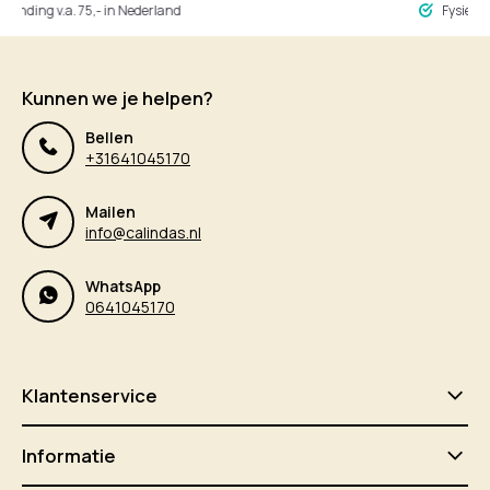
ng v.a. 75,- in Nederland
Fysieke winke
Kunnen we je helpen?
Bellen
+31641045170
Mailen
info@calindas.nl
WhatsApp
0641045170
Klantenservice
Informatie