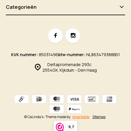
Categorieën
KVK nummer:
85031496
btw-nummer:
NL863479388B01
Deltapromenade 293c
2554GX, Kijkduin - Den Haag
© CaLinda's
- Theme made by
emarkable
Sitemap
9,7