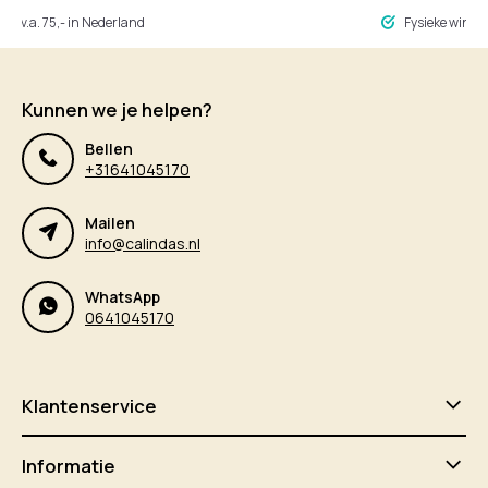
ng v.a. 75,- in Nederland
Fysieke winke
Kunnen we je helpen?
Bellen
+31641045170
Mailen
info@calindas.nl
WhatsApp
0641045170
Klantenservice
Informatie