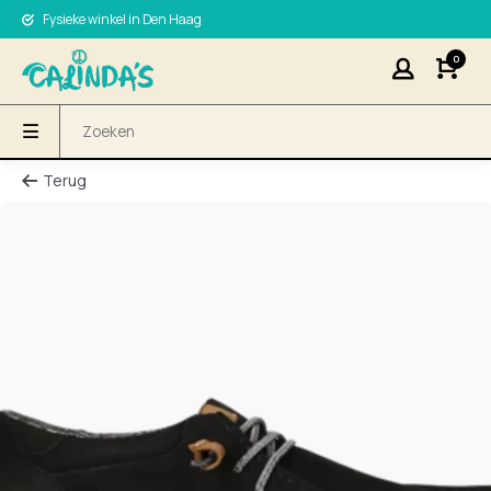
Fysieke winkel in Den Haag
0
Terug