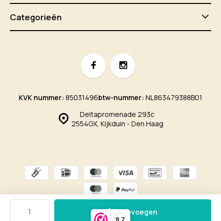
Categorieën
KVK nummer:
85031496
btw-nummer:
NL863479388B01
Deltapromenade 293c
2554GX, Kijkduin - Den Haag
© CaLinda's
- Theme made by
emarkable
Sitemap
Toevoegen
9,7