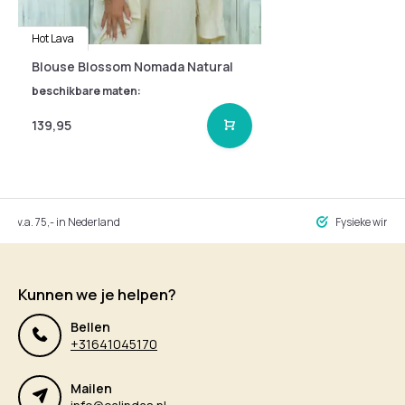
Hot Lava
Blouse Blossom Nomada Natural
beschikbare maten:
139,95
ng v.a. 75,- in Nederland
Fysieke winke
Kunnen we je helpen?
Bellen
+31641045170
Mailen