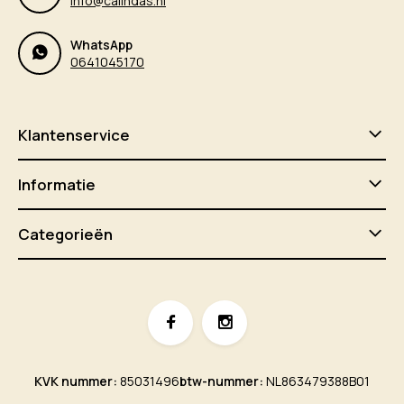
info@calindas.nl
WhatsApp
0641045170
Klantenservice
Informatie
Categorieën
KVK nummer:
85031496
btw-nummer:
NL863479388B01