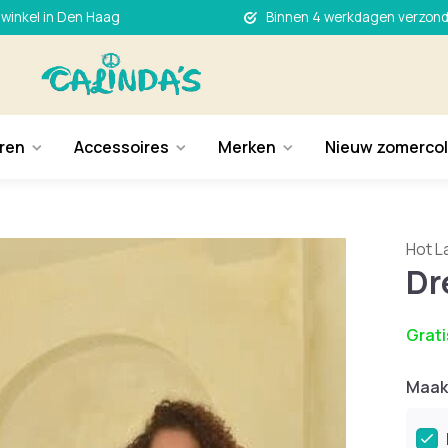
 winkel in Den Haag
Binnen 4 werkdagen verzon
ren
Accessoires
Merken
Nieuw zomercol
Hot L
Dr
Grati
Maak