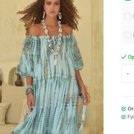
Op
-
Gr
Fy