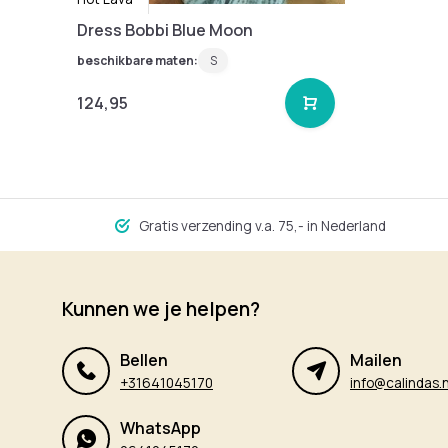
Dress Bobbi Blue Moon
beschikbare maten:
S
124,95
Gratis verzending v.a. 75,- in Nederland
Kunnen we je helpen?
Bellen
Mailen
+31641045170
info@calindas.n
WhatsApp