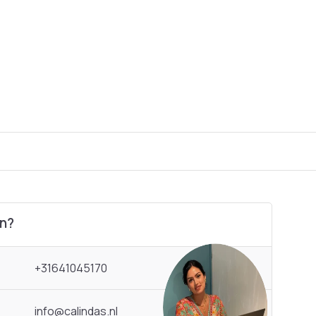
en?
+31641045170
info@calindas.nl