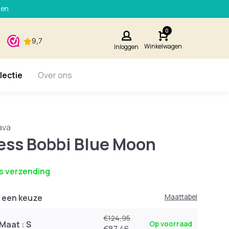
den
0
Winkelwagen
Inloggen
lectie
Over ons
ava
ess Bobbi Blue Moon
s verzending
 een keuze
Maattabel
€124,95
Maat : S
Op voorraad