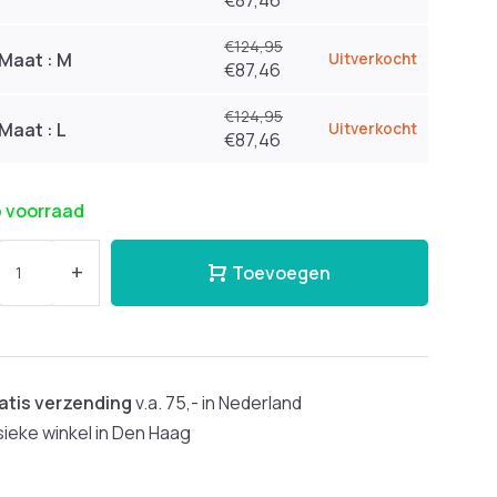
€87,46
€124,95
Maat : M
Uitverkocht
€87,46
€124,95
Maat : L
Uitverkocht
€87,46
 voorraad
+
Toevoegen
atis verzending
v.a. 75,- in Nederland
sieke winkel in Den Haag