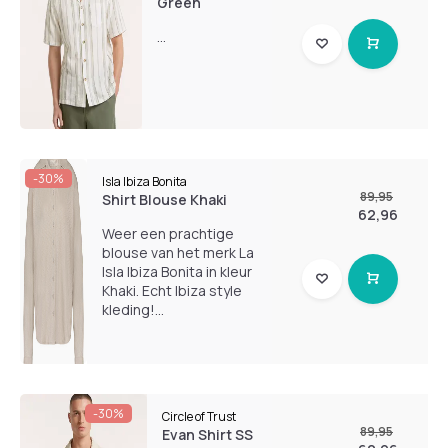
Green
...
-30%
Isla Ibiza Bonita
89,95
Shirt Blouse Khaki
62,96
Weer een prachtige
blouse van het merk La
Isla Ibiza Bonita in kleur
Khaki. Echt Ibiza style
kleding!...
-30%
Circle of Trust
89,95
Evan Shirt SS