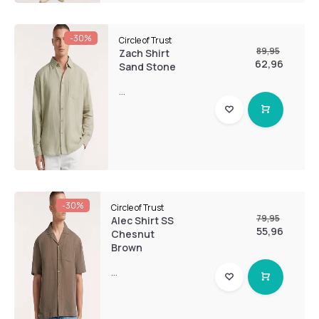
-30%
Circle of Trust
89,95
Zach Shirt
62,96
Sand Stone
...
-30%
Circle of Trust
79,95
Alec Shirt SS
55,96
Chesnut
Brown
...