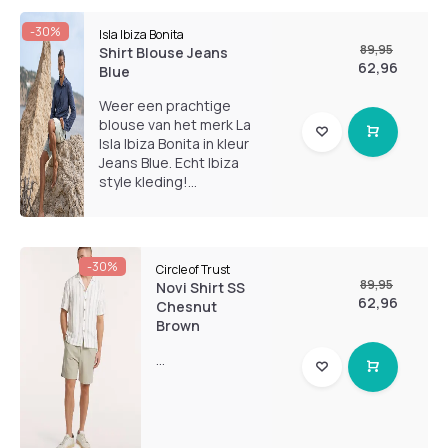
-30%
Isla Ibiza Bonita
89,95
Shirt Blouse Jeans
62,96
Blue
Weer een prachtige
blouse van het merk La
Isla Ibiza Bonita in kleur
Jeans Blue. Echt Ibiza
style kleding!...
-30%
Circle of Trust
89,95
Novi Shirt SS
62,96
Chesnut
Brown
...