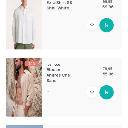
99,95
Ezra Shirt SS
69,96
Shell White
...
-30%
Ibzmode
79,95
Blouse
55,96
Andres Che
Sand
...