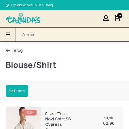
Fysieke winkel in Den Haag
0
Terug
Blouse/Shirt
Filters
-30%
Circle of Trust
89,95
Novi Shirt SS
62,96
Cypress