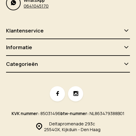
WhatsApp
0641045170
Klantenservice
Informatie
Categorieën
KVK nummer:
85031496
btw-nummer:
NL863479388B01
Deltapromenade 293c
2554GX, Kijkduin - Den Haag