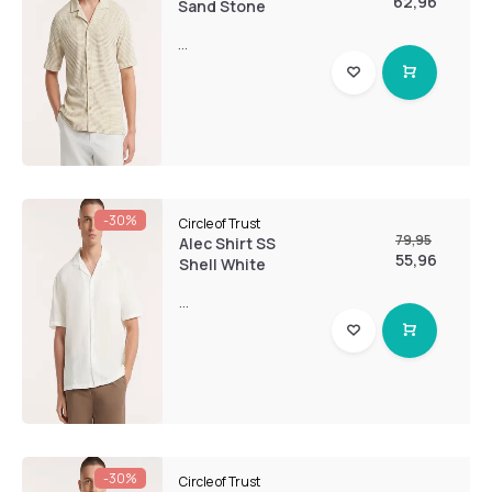
62,96
Sand Stone
...
-30%
Circle of Trust
79,95
Alec Shirt SS
55,96
Shell White
...
-30%
Circle of Trust