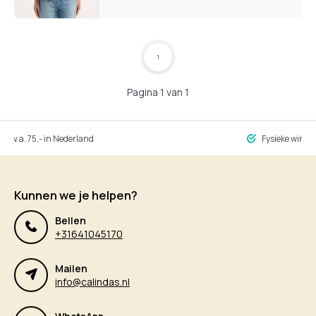
1
Pagina 1 van 1
ng v.a. 75,- in Nederland
Fysieke winke
Kunnen we je helpen?
Bellen
+31641045170
Mailen
info@calindas.nl