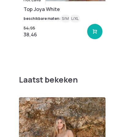
Top Joya White
beschikbare maten:
S/M
L/XL
54,95
38,46
Laatst bekeken