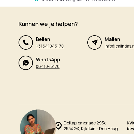
Kunnen we je helpen?
Bellen
Mailen
+31641045170
info@calindas.n
WhatsApp
0641045170
Deltapromenade 293c
KV
2554GX, Kijkduin - Den Haag
bt