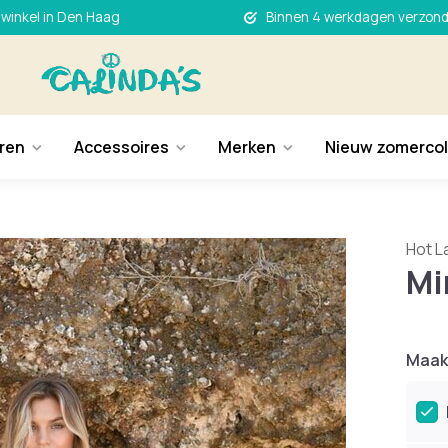
 winkel in Den Haag
Binnen 4 werkdagen verzon
ren
Accessoires
Merken
Nieuw zomercol
Hot L
Mi
Maak