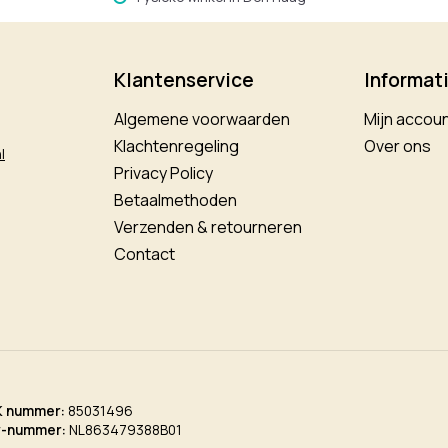
Klantenservice
Informat
Algemene voorwaarden
Mijn accou
Klachtenregeling
Over ons
l
Privacy Policy
Betaalmethoden
Verzenden & retourneren
Contact
K nummer:
85031496
w-nummer:
NL863479388B01