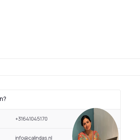
en?
+31641045170
info@calindas.nl