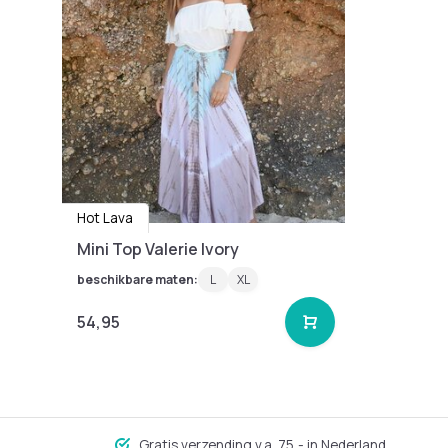
Hot Lava
Mini Top Valerie Ivory
beschikbare maten:
L
XL
54,95
Gratis verzending v.a. 75,- in Nederland