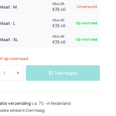
€54,95
Maat : M
Uitverkocht
€38,46
€54,95
Maat : L
Op voorraad
€38,46
€54,95
Maat : XL
Op voorraad
€38,46
et op voorraad
+
Toevoegen
atis verzending
v.a. 75,- in Nederland
sieke winkel in Den Haag