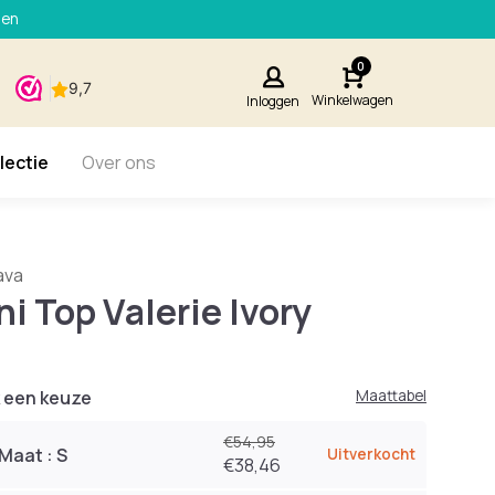
den
0
Winkelwagen
Inloggen
lectie
Over ons
ava
ni Top Valerie Ivory
 een keuze
Maattabel
€54,95
Maat : S
Uitverkocht
€38,46