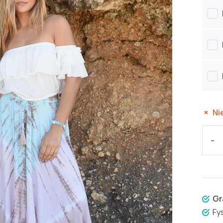
Ni
-
Gr
Fy