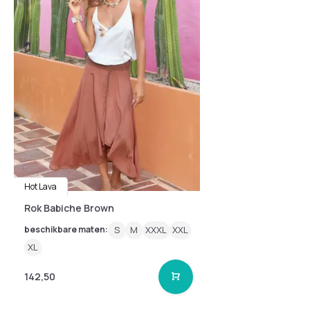
Hot Lava
Rok Babiche Brown
beschikbare maten:
S
M
XXXL
XXL
XL
142,50