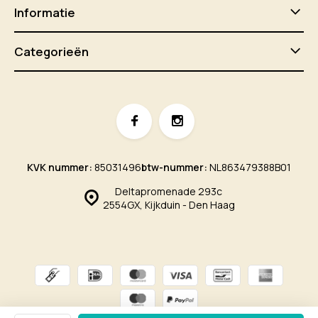
Informatie
Categorieën
KVK nummer:
85031496
btw-nummer:
NL863479388B01
Deltapromenade 293c
2554GX, Kijkduin - Den Haag