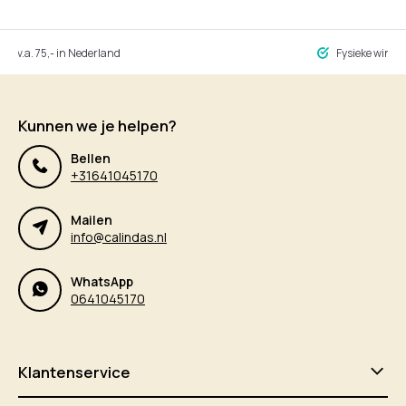
ng v.a. 75,- in Nederland
Fysieke winke
Kunnen we je helpen?
Bellen
+31641045170
Mailen
info@calindas.nl
WhatsApp
0641045170
Klantenservice