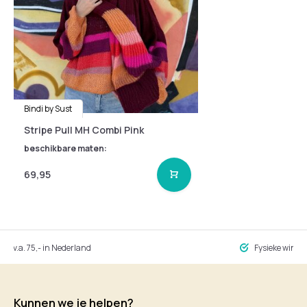
Bindi by Sust
Stripe Pull MH Combi Pink
beschikbare maten:
69,95
ng v.a. 75,- in Nederland
Fysieke winke
Kunnen we je helpen?