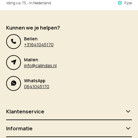
ng v.a. 75,- in Nederland
Fysieke winke
Kunnen we je helpen?
Bellen
+31641045170
Mailen
info@calindas.nl
WhatsApp
0641045170
Klantenservice
Informatie