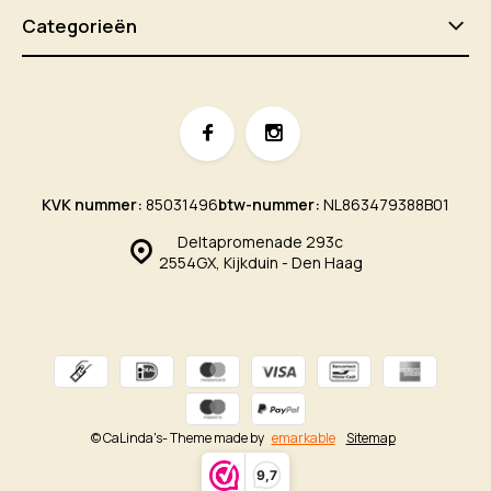
Categorieën
KVK nummer:
85031496
btw-nummer:
NL863479388B01
Deltapromenade 293c
2554GX, Kijkduin - Den Haag
© CaLinda's
- Theme made by
emarkable
Sitemap
9,7