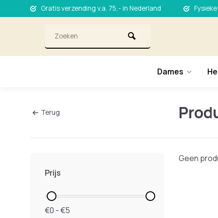
Gratis verzending v.a. 75,- in Nederland
Fysieke
Dames
He
Produ
Terug
Geen produ
Prijs
€0 - €5