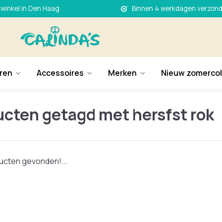
 winkel in Den Haag
Binnen 4 werkdagen verzon
ren
Accessoires
Merken
Nieuw zomercol
cten getagd met hersfst rok
cten gevonden!...