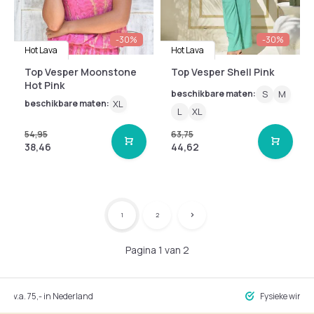
-30%
-30%
Hot Lava
Hot Lava
Top Vesper Moonstone
Top Vesper Shell Pink
Hot Pink
beschikbare maten:
S
M
beschikbare maten:
XL
L
XL
54,95
63,75
38,46
44,62
1
2
Pagina 1 van 2
ng v.a. 75,- in Nederland
Fysieke winke