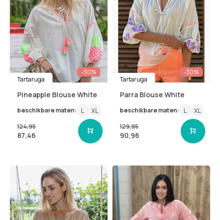
-30%
-30%
Tartaruga
Tartaruga
Pineapple Blouse White
Parra Blouse White
beschikbare maten:
L
XL
beschikbare maten:
L
XL
124,95
129,95
87,46
90,96