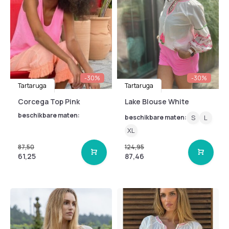
-30%
-30%
Tartaruga
Tartaruga
Corcega Top Pink
Lake Blouse White
beschikbare maten:
beschikbare maten:
S
L
XL
87,50
124,95
61,25
87,46