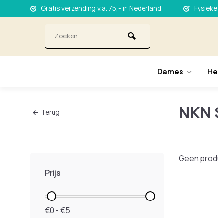
Gratis verzending v.a. 75,- in Nederland
Fysieke
Dames
He
NKN
Terug
Geen produ
Prijs
€0 - €5