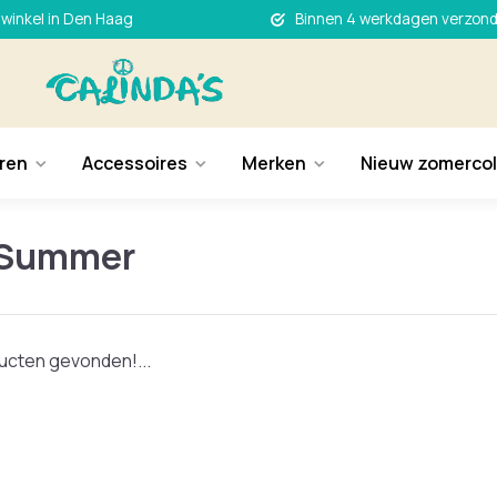
 winkel in Den Haag
Binnen 4 werkdagen verzon
ren
Accessoires
Merken
Nieuw zomercol
 Summer
cten gevonden!...