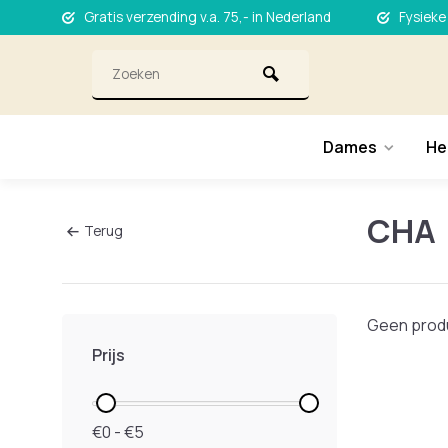
Gratis verzending v.a. 75,- in Nederland
Fysieke
Dames
He
CHA
Terug
Geen produ
Prijs
€0 - €5