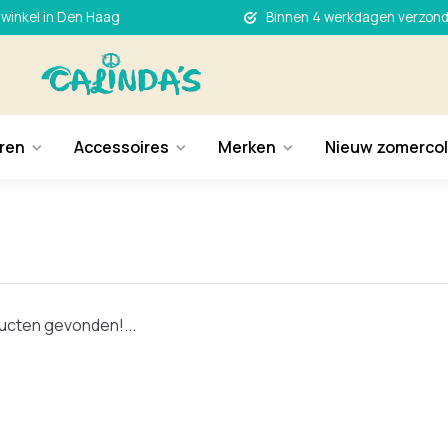
 winkel in Den Haag
Binnen 4 werkdagen verzon
ren
Accessoires
Merken
Nieuw zomercol
cten gevonden!...