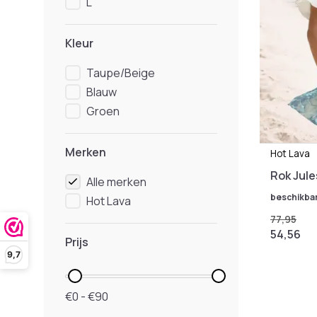
L
Kleur
Taupe/Beige
Blauw
Groen
Merken
Hot Lava
Rok Jul
Alle merken
beschikba
Hot Lava
77,95
54,56
Prijs
9,7
€0 - €90