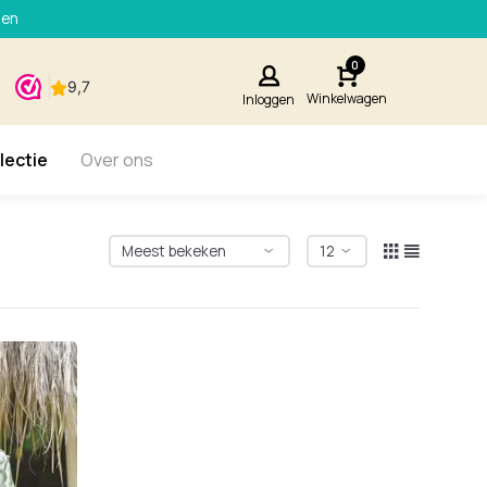
den
0
Winkelwagen
Inloggen
lectie
Over ons