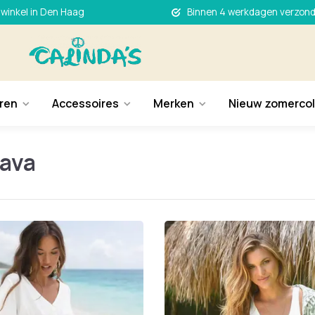
 winkel in Den Haag
Binnen 4 werkdagen verzon
ren
Accessoires
Merken
Nieuw zomercol
Lava