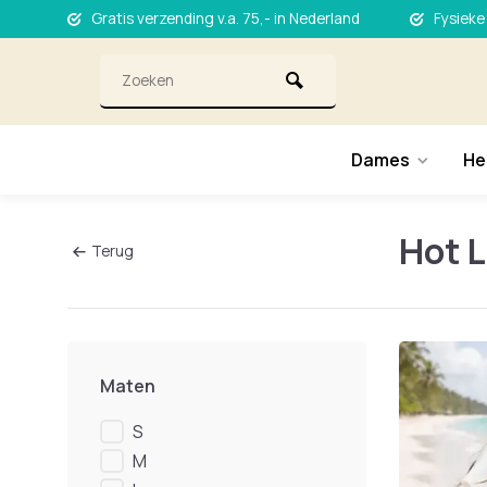
Gratis verzending v.a. 75,- in Nederland
Fysieke
Dames
He
Hot 
Terug
Maten
S
M