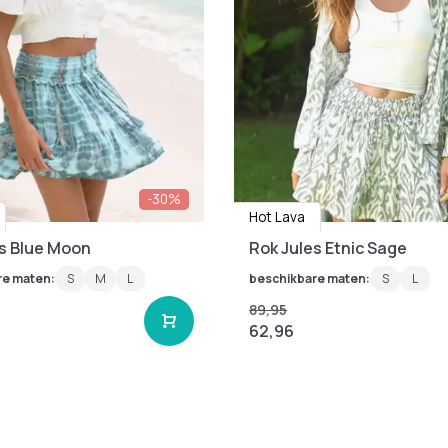
-30%
Hot Lava
es Blue Moon
Rok Jules Etnic Sage
re maten:
S
M
L
beschikbare maten:
S
L
89,95
62,96