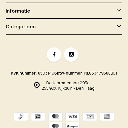
Informatie
Categorieën
KVK nummer:
85031496
btw-nummer:
NL863479388B01
Deltapromenade 293c
2554GX, Kijkduin - Den Haag