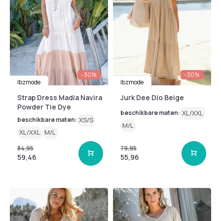
-30%
-30%
Ibzmode
Ibzmode
Strap Dress Madia Navira
Jurk Dee Dio Beige
Powder Tie Dye
beschikbare maten:
XL/XXL
beschikbare maten:
XS/S
M/L
XL/XXL
M/L
84,95
79,95
59,46
55,96