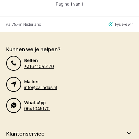
Pagina 1 van 1
ng v.a. 75,- in Nederland
Fysieke winke
Kunnen we je helpen?
Bellen
+31641045170
Mailen
info@calindas.nl
WhatsApp
0641045170
Klantenservice