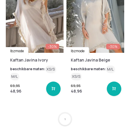
-30%
-30%
Ibzmode
Ibzmode
Kaftan Javina Ivory
Kaftan Javina Beige
beschikbare maten:
XS/S
beschikbare maten:
M/L
M/L
XS/S
69,95
69,95
48,96
48,96
1