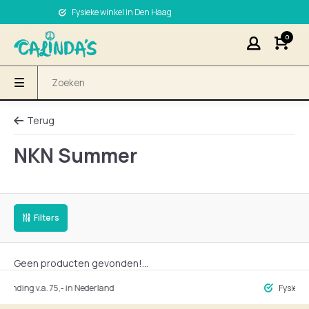
Fysieke winkel in Den Haag
0
Terug
NKN Summer
Filters
Geen producten gevonden!...
ng v.a. 75,- in Nederland
Fysieke winke