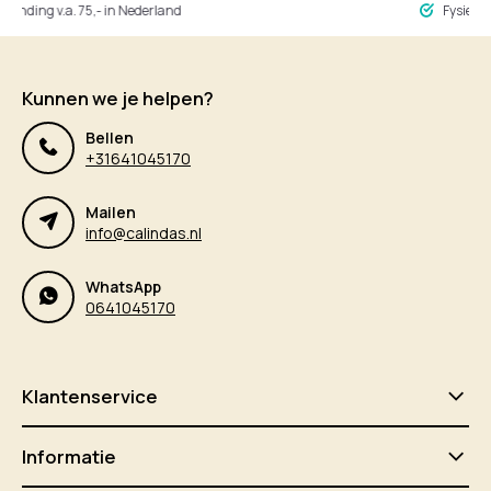
ng v.a. 75,- in Nederland
Fysieke winke
Kunnen we je helpen?
Bellen
+31641045170
Mailen
info@calindas.nl
WhatsApp
0641045170
Klantenservice
Informatie