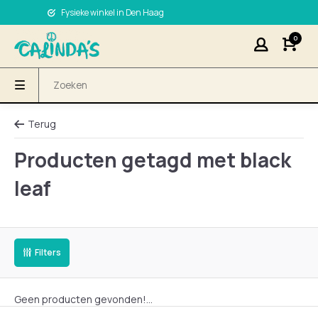
Fysieke winkel in Den Haag
0
Terug
Producten getagd met black
leaf
Filters
Geen producten gevonden!...