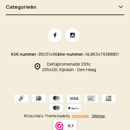
Categorieën
KVK nummer:
85031496
btw-nummer:
NL863479388B01
Deltapromenade 293c
2554GX, Kijkduin - Den Haag
© CaLinda's
- Theme made by
emarkable
Sitemap
9,7